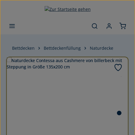
Zum Hauptinhalt springen
Bettdecken
Bettdeckenfüllung
Naturdecke
Bildergalerie überspringen