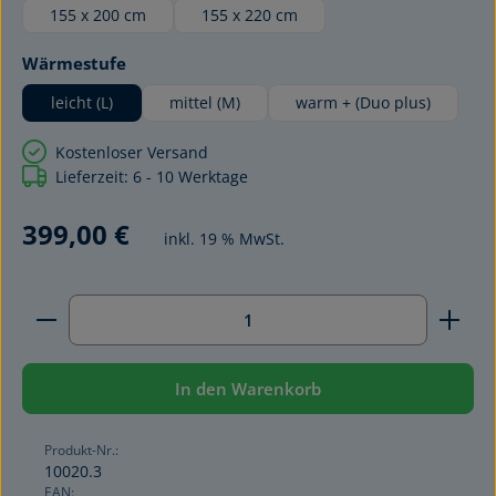
155 x 200 cm
155 x 220 cm
auswählen
Wärmestufe
leicht (L)
mittel (M)
warm + (Duo plus)
Kostenloser Versand
Lieferzeit: 6 - 10 Werktage
399,00 €
inkl. 19 % MwSt.
Produkt Anzahl: Gib den gewünschten Wert ein ode
In den Warenkorb
Produkt-Nr.:
10020.3
EAN: