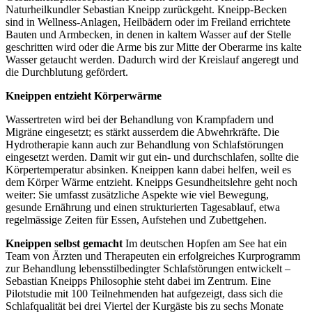
Naturheilkundler Sebastian Kneipp zurückgeht. Kneipp-Becken
sind in Wellness-Anlagen, Heilbädern oder im Freiland errichtete
Bauten und Armbecken, in denen in kaltem Wasser auf der Stelle
geschritten wird oder die Arme bis zur Mitte der Oberarme ins kalte
Wasser getaucht werden. Dadurch wird der Kreislauf angeregt und
die Durchblutung gefördert.
Kneippen entzieht Körperwärme
Wassertreten wird bei der Behandlung von Krampfadern und
Migräne eingesetzt; es stärkt ausserdem die Abwehrkräfte. Die
Hydrotherapie kann auch zur Behandlung von Schlafstörungen
eingesetzt werden. Damit wir gut ein- und durchschlafen, sollte die
Körpertemperatur absinken. Kneippen kann dabei helfen, weil es
dem Körper Wärme entzieht. Kneipps Gesundheitslehre geht noch
weiter: Sie umfasst zusätzliche Aspekte wie viel Bewegung,
gesunde Ernährung und einen strukturierten Tagesablauf, etwa
regelmässige Zeiten für Essen, Aufstehen und Zubettgehen.
Kneippen selbst gemacht
Im deutschen Hopfen am See hat ein
Team von Ärzten und Therapeuten ein erfolgreiches Kurprogramm
zur Behandlung lebensstilbedingter Schlafstörungen entwickelt –
Sebastian Kneipps Philosophie steht dabei im Zentrum. Eine
Pilotstudie mit 100 Teilnehmenden hat aufgezeigt, dass sich die
Schlafqualität bei drei Viertel der Kurgäste bis zu sechs Monate