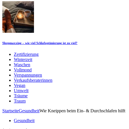
Sleepmaxxing – wie viel Schlafoptimierung ist zu viel?
Zertifizierung
Winterzeit
Waschen
Vollmond
Verspannungen
Verkaufsberaterinnen
Vegan
Umwelt
Träume
Traum
Startseite
Gesundheit
Wie Kneippen beim Ein- & Durchschlafen hilft
Gesundheit