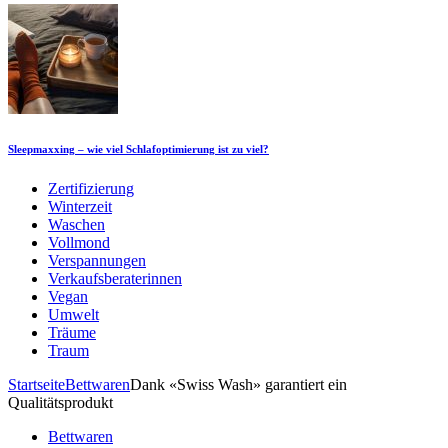
Sleepmaxxing – wie viel Schlafoptimierung ist zu viel?
Zertifizierung
Winterzeit
Waschen
Vollmond
Verspannungen
Verkaufsberaterinnen
Vegan
Umwelt
Träume
Traum
Startseite
Bettwaren
Dank «Swiss Wash» garantiert ein
Qualitätsprodukt
Bettwaren