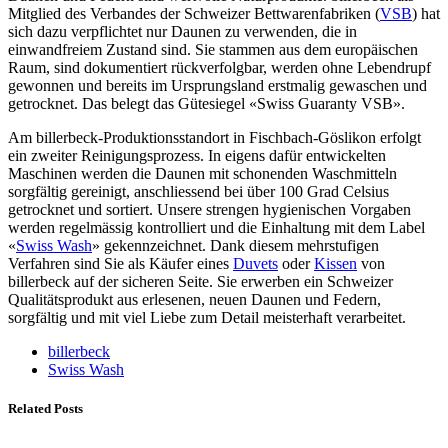
Mitglied des Verbandes der Schweizer Bettwarenfabriken (
VSB
) hat
sich dazu verpflichtet nur Daunen zu verwenden, die in
einwandfreiem Zustand sind. Sie stammen aus dem europäischen
Raum, sind dokumentiert rückverfolgbar, werden ohne Lebendrupf
gewonnen und bereits im Ursprungsland erstmalig gewaschen und
getrocknet. Das belegt das Gütesiegel «Swiss Guaranty VSB».
Am billerbeck-Produktionsstandort in Fischbach-Göslikon erfolgt
ein zweiter Reinigungsprozess. In eigens dafür entwickelten
Maschinen werden die Daunen mit schonenden Waschmitteln
sorgfältig gereinigt, anschliessend bei über 100 Grad Celsius
getrocknet und sortiert. Unsere strengen hygienischen Vorgaben
werden regelmässig kontrolliert und die Einhaltung mit dem Label
«
Swiss Wash
» gekennzeichnet. Dank diesem mehrstufigen
Verfahren sind Sie als Käufer eines
Duvets
oder
Kissen
von
billerbeck auf der sicheren Seite. Sie erwerben ein Schweizer
Qualitätsprodukt aus erlesenen, neuen Daunen und Federn,
sorgfältig und mit viel Liebe zum Detail meisterhaft verarbeitet.
billerbeck
Swiss Wash
Related Posts