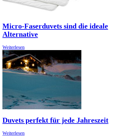
Micro-Faserduvets sind die ideale
Alternative
Weiterlesen
Duvets perfekt für jede Jahreszeit
Weiterlesen