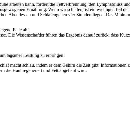
n Ruhe arbeiten kann, fördert die Fettverbrennung, den Lymphabfluss un
sgewogenen Ernährung. Wenn wir schlafen, ist ein wichtiger Teil der V
schen Abendessen und Schlafengehen vier Stunden liegen. Das Minimum
egend Fette ab!
sse. Die Wissenschaftler führen das Ergebnis darauf zurück, dass Kurzs
 um tagsüber Leistung zu erbringen!
Schlaf macht schlau, indem er dem Gehirn die Zeit gibt, Informationen 
em die Haut regeneriert und Fett abgebaut wird.