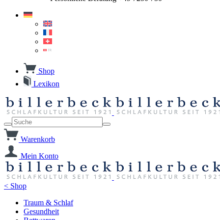
Shop
Lexikon
Warenkorb
Mein Konto
< Shop
Traum & Schlaf
Gesundheit