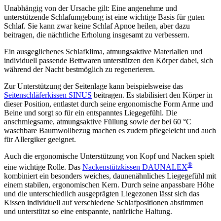
Unabhängig von der Ursache gilt: Eine angenehme und
unterstützende Schlafumgebung ist eine wichtige Basis für guten
Schlaf. Sie kann zwar keine Schlaf Apnoe heilen, aber dazu
beitragen, die nächtliche Erholung insgesamt zu verbessern.
Ein ausgeglichenes Schlafklima, atmungsaktive Materialien und
individuell passende Bettwaren unterstützen den Körper dabei, sich
während der Nacht bestmöglich zu regenerieren.
Zur Unterstützung der Seitenlage kann beispielsweise das
Seitenschläferkissen SINUS
beitragen. Es stabilisiert den Körper in
dieser Position, entlastet durch seine ergonomische Form Arme und
Beine und sorgt so für ein entspanntes Liegegefühl. Die
anschmiegsame, atmungsaktive Füllung sowie der bei 60 °C
waschbare Baumwollbezug machen es zudem pflegeleicht und auch
für Allergiker geeignet.
Auch die ergonomische Unterstützung von Kopf und Nacken spielt
®
eine wichtige Rolle. Das
Nackenstützkissen DAUNALEX
kombiniert ein besonders weiches, daunenähnliches Liegegefühl mit
einem stabilen, ergonomischen Kern. Durch seine anpassbare Höhe
und die unterschiedlich ausgeprägten Liegezonen lässt sich das
Kissen individuell auf verschiedene Schlafpositionen abstimmen
und unterstützt so eine entspannte, natürliche Haltung.