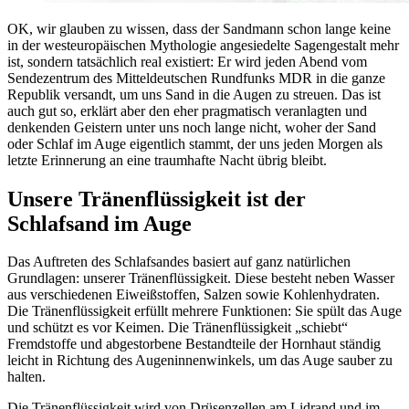
OK, wir glauben zu wissen, dass der Sandmann schon lange keine
in der westeuropäischen Mythologie angesiedelte Sagengestalt mehr
ist, sondern tatsächlich real existiert: Er wird jeden Abend vom
Sendezentrum des Mitteldeutschen Rundfunks MDR in die ganze
Republik versandt, um uns Sand in die Augen zu streuen. Das ist
auch gut so, erklärt aber den eher pragmatisch veranlagten und
denkenden Geistern unter uns noch lange nicht, woher der Sand
oder Schlaf im Auge eigentlich stammt, der uns jeden Morgen als
letzte Erinnerung an eine traumhafte Nacht übrig bleibt.
Unsere Tränenflüssigkeit ist der
Schlafsand im Auge
Das Auftreten des Schlafsandes basiert auf ganz natürlichen
Grundlagen: unserer Tränenflüssigkeit. Diese besteht neben Wasser
aus verschiedenen Eiweißstoffen, Salzen sowie Kohlenhydraten.
Die Tränenflüssigkeit erfüllt mehrere Funktionen: Sie spült das Auge
und schützt es vor Keimen. Die Tränenflüssigkeit „schiebt“
Fremdstoffe und abgestorbene Bestandteile der Hornhaut ständig
leicht in Richtung des Augeninnenwinkels, um das Auge sauber zu
halten.
Die Tränenflüssigkeit wird von Drüsenzellen am Lidrand und im