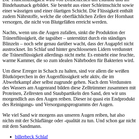
Bindehautsack gebildet. Sie besteht aus einer Schleimschicht sowie
einer wässrigen und einer ölartigen Schicht. Die Flüssigkeit enthält
zudem Nährstoffe, welche die oberflächlichen Zellen der Hornhaut
versorgen, die nicht von Blutgefäßen erreicht werden.
Nachts, wenn uns die Augen zufallen, sinkt die Produktion der
Tränenflüssigkeit, die tagsüber – unterstützt durch ein ständiges
Blinzeln – noch sehr genau darüber wacht, dass der Augapfel nicht
austrocknet. Im Schlaf und hinter geschlossenen Lidern verdunstet
die Tränenflüssigkeit allerdings nicht mehr. Es entsteht eine feuchte,
warme Kammer, die so zum idealen Nährboden für Bakterien wird.
Um diese Erreger in Schach zu halten, sind vor allem die weißen
Blutkörperchen in der Augenflüssigkeit sehr aktiv, die im
Abwehrkampf aber selbst zugrunde gehen. Nach dem Verdunsten
des Wassers am Augenrand bilden diese Zelltrümmer zusammen mit
Proteinen, Zellresten und Staubpartikeln den Sand, den wir uns
morgendlich aus den Augen reiben. Dieser ist quasi ein Endprodukt
des Reinigungs- und Versorgungsprogramms der Augen.
Wie viel Sand wir morgens aus unseren Augen reiben, hat also
nichts mit der Schlaflänge oder -qualität zu tun. Und schon gar nicht
mit dem Sandmann.
billerbeck Schlaf