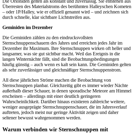
Die Orioniden gelten als konstant und zuverlässig. Sie entstehen aus
Überresten des Materialstroms des berühmten Halleyschen Kometen
– oder 1P/Halley, wie er offiziell genannt wird – und zeichnen sich
durch schnelle, klar sichtbare Lichtstreifen aus.
Geminiden im Dezember
Die Geminiden zählen zu den eindrucksvollsten
Sternschnuppenschauern des Jahres und erreichen jedes Jahr im
Dezember ihr Maximum. Ihre Sternschnuppen wirken oft heller und
langsamer, was sie gut sichtbar macht. Weil das Ereignis in die
langen Winternächte fällt, sind die Beobachtungsbedingungen
häufig günstig – auch wenn es kalt sein kann. Die Geminiden gelten
als sehr zuverlässiger und gleichmäßiger Sternschnuppenstrom.
All diese jährlichen Ströme machen die Beobachtung von
Sternschnuppen planbar. Gleichzeitig gibt es immer wieder Nächte
außerhalb dieser Schauer, in denen sporadische Meteore am Himmel
erscheinen – allerdings mit einer deutlich geringeren
Wahrscheinlichkeit. Darüber hinaus existieren zahlreiche weitere,
weniger ausgeprägte Sternschnuppenschauer, die im Jahresverlauf
auftreten, jedoch meist nur geringe Aktivität zeigen und daher
seltener bewusst wahrgenommen werden.
Warum verbinden wir Sternschnuppen mit