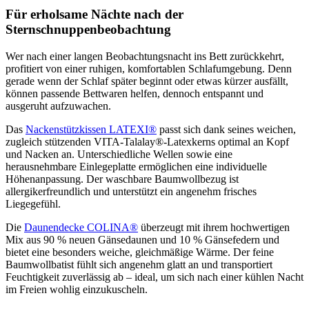
Für erholsame Nächte nach der
Sternschnuppenbeobachtung
Wer nach einer langen Beobachtungsnacht ins Bett zurückkehrt,
profitiert von einer ruhigen, komfortablen Schlafumgebung. Denn
gerade wenn der Schlaf später beginnt oder etwas kürzer ausfällt,
können passende Bettwaren helfen, dennoch entspannt und
ausgeruht aufzuwachen.
Das
Nackenstützkissen LATEXI®
passt sich dank seines weichen,
zugleich stützenden VITA-Talalay®-Latexkerns optimal an Kopf
und Nacken an. Unterschiedliche Wellen sowie eine
herausnehmbare Einlegeplatte ermöglichen eine individuelle
Höhenanpassung. Der waschbare Baumwollbezug ist
allergikerfreundlich und unterstützt ein angenehm frisches
Liegegefühl.
Die
Daunendecke COLINA®
überzeugt mit ihrem hochwertigen
Mix aus 90 % neuen Gänsedaunen und 10 % Gänsefedern und
bietet eine besonders weiche, gleichmäßige Wärme. Der feine
Baumwollbatist fühlt sich angenehm glatt an und transportiert
Feuchtigkeit zuverlässig ab – ideal, um sich nach einer kühlen Nacht
im Freien wohlig einzukuscheln.