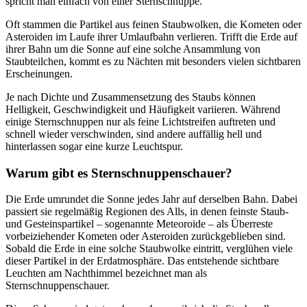
spricht man einfach von einer Sternschnuppe.
Oft stammen die Partikel aus feinen Staubwolken, die Kometen oder
Asteroiden im Laufe ihrer Umlaufbahn verlieren. Trifft die Erde auf
ihrer Bahn um die Sonne auf eine solche Ansammlung von
Staubteilchen, kommt es zu Nächten mit besonders vielen sichtbaren
Erscheinungen.
Je nach Dichte und Zusammensetzung des Staubs können
Helligkeit, Geschwindigkeit und Häufigkeit variieren. Während
einige Sternschnuppen nur als feine Lichtstreifen auftreten und
schnell wieder verschwinden, sind andere auffällig hell und
hinterlassen sogar eine kurze Leuchtspur.
Warum gibt es Sternschnuppenschauer?
Die Erde umrundet die Sonne jedes Jahr auf derselben Bahn. Dabei
passiert sie regelmäßig Regionen des Alls, in denen feinste Staub-
und Gesteinspartikel – sogenannte Meteoroide – als Überreste
vorbeiziehender Kometen oder Asteroiden zurückgeblieben sind.
Sobald die Erde in eine solche Staubwolke eintritt, verglühen viele
dieser Partikel in der Erdatmosphäre. Das entstehende sichtbare
Leuchten am Nachthimmel bezeichnet man als
Sternschnuppenschauer.