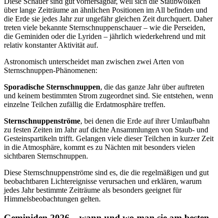
Diese Schauer sind gut vorhersagbar, weil sich die Staubwolken
über lange Zeiträume an ähnlichen Positionen im All befinden und
die Erde sie jedes Jahr zur ungefähr gleichen Zeit durchquert. Daher
treten viele bekannte Sternschnuppenschauer – wie die Perseiden,
die Geminiden oder die Lyriden – jährlich wiederkehrend und mit
relativ konstanter Aktivität auf.
Astronomisch unterscheidet man zwischen zwei Arten von
Sternschnuppen-Phänomenen:
Sporadische Sternschnuppen
, die das ganze Jahr über auftreten
und keinem bestimmten Strom zugeordnet sind. Sie entstehen, wenn
einzelne Teilchen zufällig die Erdatmosphäre treffen.
Sternschnuppenströme
, bei denen die Erde auf ihrer Umlaufbahn
zu festen Zeiten im Jahr auf dichte Ansammlungen von Staub- und
Gesteinspartikeln trifft. Gelangen viele dieser Teilchen in kurzer Zeit
in die Atmosphäre, kommt es zu Nächten mit besonders vielen
sichtbaren Sternschnuppen.
Diese Sternschnuppenströme sind es, die die regelmäßigen und gut
beobachtbaren Lichtereignisse verursachen und erklären, warum
jedes Jahr bestimmte Zeiträume als besonders geeignet für
Himmelsbeobachtungen gelten.
Geminiden 2026 – wann und wo man sie am besten