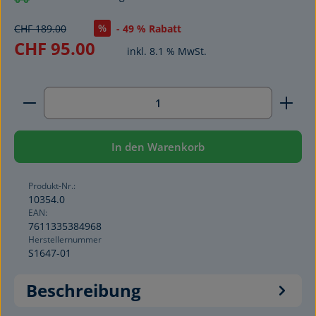
%
CHF 189.00
- 49 % Rabatt
CHF 95.00
inkl. 8.1 % MwSt.
Produkt Anzahl: Gib den gewünschten Wert ein ode
In den Warenkorb
Produkt-Nr.:
10354.0
EAN:
7611335384968
Herstellernummer
S1647-01
Beschreibung