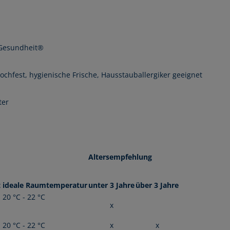
d Gesundheit®
kochfest, hygienische Frische, Hausstauballergiker geeignet
ter
Altersempfehlung
t
ideale Raumtemperatur
unter 3 Jahre
über 3 Jahre
20 °C - 22 °C
x
20 °C - 22 °C
x
x