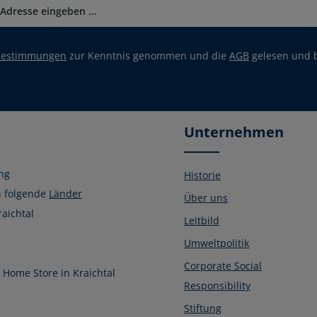
bestimmungen
zur Kenntnis genommen und die
AGB
gelesen und b
Unternehmen
ng
Historie
n folgende
Länder
Über uns
raichtal
Leitbild
Umweltpolitik
Corporate Social
Home Store in Kraichtal
Responsibility
Stiftung