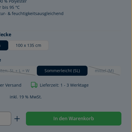
00 % Polyester
 bis 95 °C
ur- & feuchtigkeitsausgleichend
auswählen
decke
m
100 x 135 cm
auswählen
e
iten: SL + L = W
Sommerleicht (SL)
mittel (M)
(Diese Option ist zurzeit nicht verfügbar.)
(Diese Option ist
ser Versand
Lieferzeit: 1 - 3 Werktage
KIDS
KIDS
inkl. 19 % MwSt.
Anzahl: Gib den gewünschten Wert ein o
In den Warenkorb