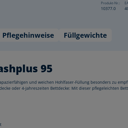
Produkt-Nr.:
E
10377.0
4
Pflegehinweise
Füllgewichte
shplus 95
trapazierfähigen und weichen Hohlfaser-Füllung besonders zu emp
e oder 4-Jahreszeiten Bettdecke: Mit dieser pflegeleichten Bettde
t