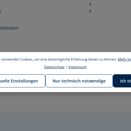
x
g
x
ettdecken.
ocknen – so einfach geht´s:
 verwendet Cookies, um eine bestmögliche Erfahrung bieten zu können.
Mehr Inf
Datenschutz
|
Impressum
und trocknen
duelle Einstellungen
Nur technisch notwendige
Ich s