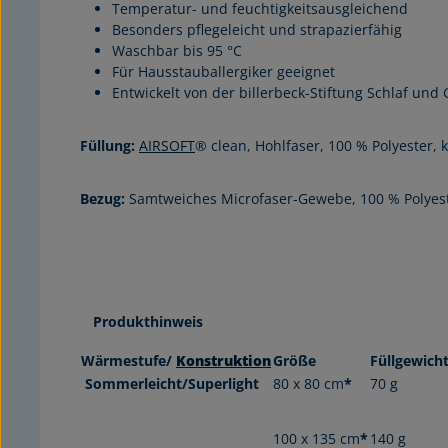
Temperatur- und feuchtigkeitsausgleichend
Besonders pflegeleicht und strapazierfähig
Waschbar bis 95 °C
Für Hausstauballergiker geeignet
Entwickelt von der billerbeck-Stiftung Schlaf un
Füllung:
AIRSOFT
® clean, Hohlfaser, 100 % Polyester, 
Bezug:
Samtweiches Microfaser-Gewebe, 100 % Polyes
Produkthinweis
Wärmestufe/
Konstruktion
Größe
Füllgewich
Sommerleicht/
Superlight
80 x 80 cm
*
70 g
100 x 135 cm
*
140 g