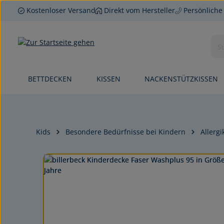
Kostenloser Versand
Direkt vom Hersteller
Persönliche
 Hauptinhalt springen
Zur Suche springen
Zur Hauptnavigation springen
BETTDECKEN
KISSEN
NACKENSTÜTZKISSEN
Kids
Besondere Bedürfnisse bei Kindern
Allergi
Bildergalerie überspringen