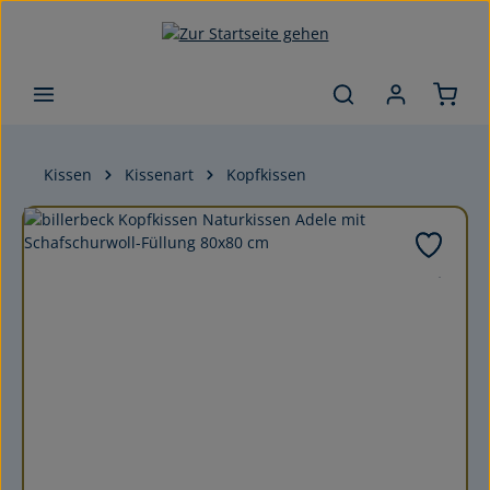
Zum Hauptinhalt springen
Kissen
Kissenart
Kopfkissen
Bildergalerie überspringen