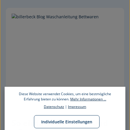
Diese Website verwendet Cookies, um eine bestmögliche
Erfahrung bieten zu können.
Mehr Informationen ...
Datenschutz
|
Impressum
So einfach waschen und 
Individuelle Einstellungen