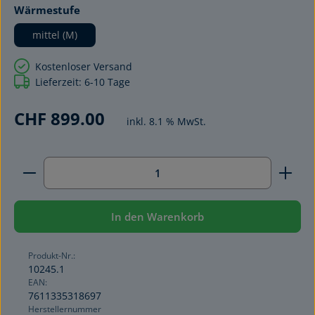
auswählen
Wärmestufe
mittel (M)
Kostenloser Versand
Lieferzeit: 6-10 Tage
CHF 899.00
inkl. 8.1 % MwSt.
Produkt Anzahl: Gib den gewünschten Wert ein ode
In den Warenkorb
Produkt-Nr.:
10245.1
EAN:
7611335318697
Herstellernummer