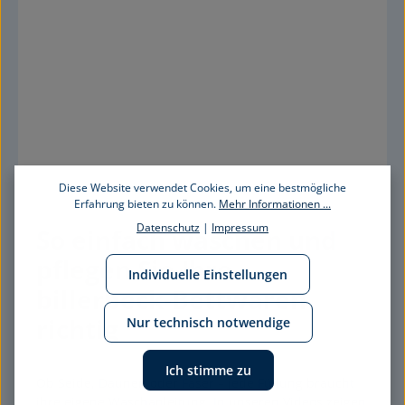
Diese Website verwendet Cookies, um eine bestmögliche
Erfahrung bieten zu können.
Mehr Informationen ...
Datenschutz
|
Impressum
So einfach waschen und 
pflegen Sie Ihre 
Individuelle Einstellungen
billerbeck-Bettwaren 
richtig
Nur technisch notwendige
Ich stimme zu
Ob Seide, Daunen oder Faser – jede Füllung braucht 
ihre eigene Waschanleitung. In unseren Videos zeigen 