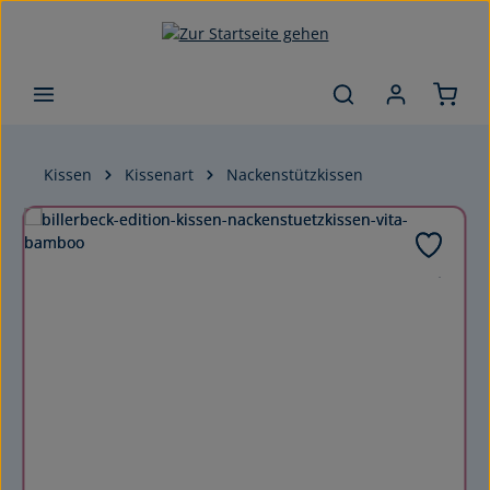
Zum Hauptinhalt springen
Kissen
Kissenart
Nackenstützkissen
Bildergalerie überspringen