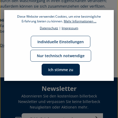
durch den Waschvorgang in ihren Eigenschaften verändern;
außerdem können sie sich zusammenziehen oder verfilzen.
Diese Website verwendet Cookies, um eine bestmögliche
Hinweis:
Decke/Kissen vorab auf Beschädigungen prüfen und
Erfahrung bieten zu können.
Mehr Informationen ...
Fassungsvermögen von Waschmaschine und Trockner
Datenschutz
|
Impressum
berücksichtigen.
Individuelle Einstellungen
Die ausführliche Waschanleitung als Video:
Nur technisch notwendige
Ich stimme zu
Newsletter
Abonnieren Sie den kostenlosen billerbeck
Newsletter und verpassen Sie keine billerbeck
Neuigkeiten oder Aktionen mehr.
E-Mail-Adresse*