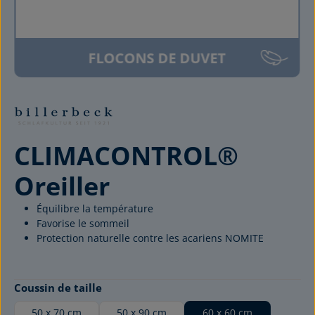
FLOCONS DE DUVET
CLIMACONTROL®
Oreiller
Équilibre la température
Favorise le sommeil
Protection naturelle contre les acariens NOMITE
Sélectionnez
Coussin de taille
50 x 70 cm
50 x 90 cm
60 x 60 cm