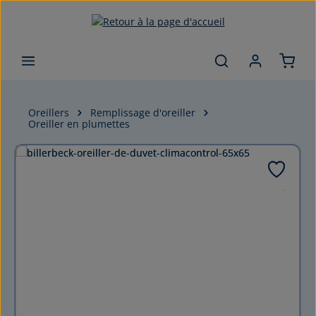
Passer au contenu principal
Oreillers
Remplissage d'oreiller
Oreiller en plumettes
Ignorer la galerie d'images