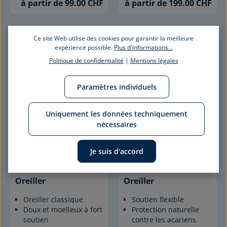
à partir de 99.00 CHF
à partir de 199.00 CHF
Ce site Web utilise des cookies pour garantir la meilleure
expérience possible.
Plus d'informations...
Politique de confidentialité
|
Mentions légales
Paramètres individuels
Uniquement les données techniquement
nécessaires
FLOCONS DE DUVET
FLOCONS DE DUVET
Je suis d'accord
STANDARD 350
STANDARD 150
Oreiller
Oreiller
Oreiller classique
Soutien flexible
Doux et moelleux à fort
Protection naturelle
soutien
contre les acariens