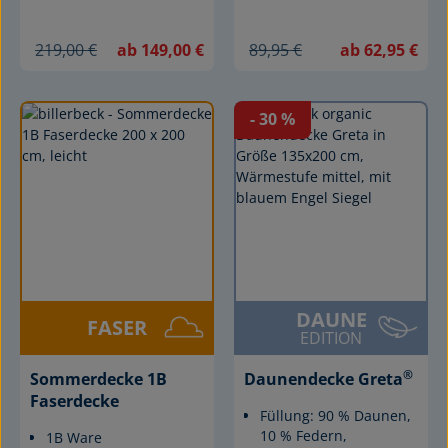
219,00 €
ab 149,00 €
89,95 €
ab 62,95 €
- 30
%
DAUNE
FASER
EDITION
®
Sommerdecke 1B
Daunendecke Greta
Faserdecke
Füllung: 90 % Daunen,
10 % Federn,
1B Ware