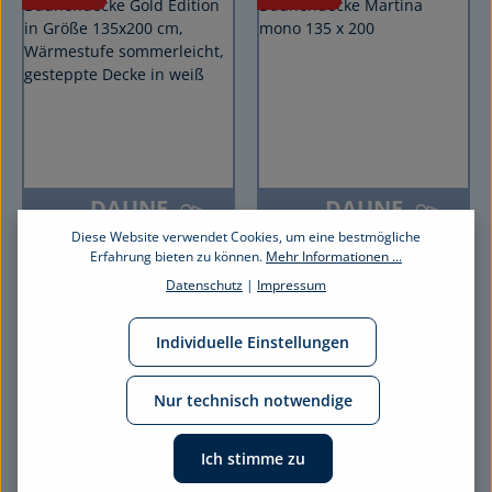
DAUNE
DAUNE
EDITION
EDITION
Diese Website verwendet Cookies, um eine bestmögliche
Erfahrung bieten zu können.
Mehr Informationen ...
Daunendecke E04
Daunendecke
Datenschutz
|
Impressum
Gold Edition
MARTINA
Füllung: 90 % Daunen,
Füllung: 90 %
Individuelle Einstellungen
10 % Federn
Gänsedaunen, 10 % -
Bezug: Feine
federn
Nur technisch notwendige
Einschütte mit
Bezug: Daunen-Batist
Stickerei, 100 %
"Classic", 100 %
Baumwolle
Baumwolle
Ich stimme zu
Sehr gute
Temperaturausgleichend
Wärmehaltung &
& feuchtigkeitsfreundlich