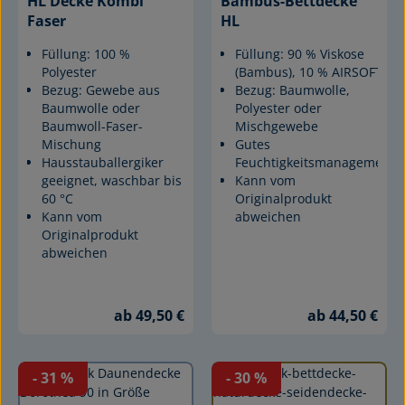
HL Decke Kombi
Bambus-Bettdecke
Faser
HL
Füllung: 100 %
Füllung: 90 % Viskose
Polyester
(Bambus), 10 % AIRSOFT®
Bezug: Gewebe aus
Bezug: Baumwolle,
Baumwolle oder
Polyester oder
Baumwoll-Faser-
Mischgewebe
Mischung
Gutes
Hausstauballergiker
Feuchtigkeitsmanagement
geeignet, waschbar bis
Kann vom
60 °C
Originalprodukt
Kann vom
abweichen
Originalprodukt
abweichen
ab 49,50 €
ab 44,50 €
- 31
%
- 30
%