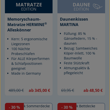
MATRATZE
DAUNE
EDITION
EDITION
Memoryschaum-
Daunenkissen
®
Matratze HERMINE
MARTINA
Alleskönner
Füllung: 85 %
Gänsefedern, 15 % -
Kern: 5 ergonomische
daunen
Liegezonen
Bezug: Samtweiches
100 Nächte
Köper-Inlett, 100 %
Probeschlafen
Baumwolle
Für ALLE Körperformen
Feste Stützkraft
& Schlafpositionen
Atmungsaktiv &
geeignet
pflegeleicht
Made in Germany
489,00 €
ab 345,00 €
69,95 €
ab 48,50 €
- 30
%
- 30
%