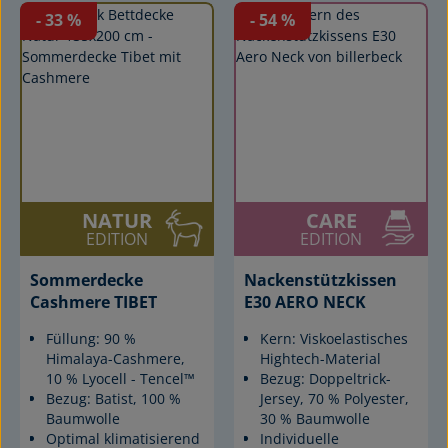
- 33
%
- 54
%
NATUR
CARE
EDITION
EDITION
Sommerdecke
Nackenstützkissen
Cashmere TIBET
E30 AERO NECK
Füllung: 90 %
Kern: Viskoelastisches
Himalaya-Cashmere,
Hightech-Material
10 % Lyocell - Tencel™
Bezug: Doppeltrick-
Bezug: Batist, 100 %
Jersey, 70 % Polyester,
Baumwolle
30 % Baumwolle
Optimal klimatisierend
Individuelle