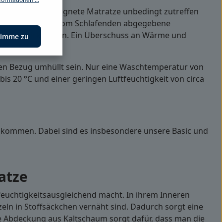
auballergiker geeignete Matratze unbedingt zutreffen
die in der Nacht vom Schlafenden abgegebene
ft gut zirkulieren. Ein Überschuss an Wärme und
timme zu
 wohlfühlen.
ren Bezug umhüllt sein. Nur eine Waschtemperatur von
is 20 °C und einer geringen Luftfeuchtigkeit von circa
ge kommen. Dabei sind es insbesondere unsere Basic und
atze
euchtigkeitsausgleichend macht. In ihrem Inneren
ln in Stoffsäckchen vernäht sind. Dadurch sorgt eine
 Abdeckung aus Kaltschaum sorgt dafür, dass man die