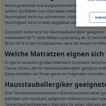
Atmungsaktivität und ausgezeichnete feuchtigkeitsreguli
sollten. Da Milben zum Überleben neben ausreichend N
Feuchtigkeit nicht nur aufnehmen, sondern auch wieder
Indivi
Feuchtigkeit wird so stets abgeleitet und es entsteht ei
Zusätzlich sollte eine für Hausstauballergiker geeign
mindestens 60 °C tötet Milben zuverlässig ab. In Verbin
40 bis 60 % in den Schlafräumen, wird die Anzahl an Mil
Welche Matratzen eignen sich 
Es gibt in unserem großen billerbeck Sortiment verschi
Classic-Serien, die für Hausstauballergiker geeignet sind
Diese möchten wir Ihnen gerne im Folgenden vorstellen
Hausstauballergiker geeignet
Eine Tonnentaschenfederkern Matratze besitzt einen ga
befinden sich hochkant aufgereiht mehrere hundert spez
Tonnentaschenfederkern Matratze für einen überaus an