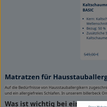
Kaltschaumm
BASIC
Kern: Kaltsc
Wellenschnit
Bezug: 50 % 
Zusätzliche 
Kaltschaume
549,00 €
Matratzen für Hausstauballerg
Auf die Bedürfnisse von Hausstauballergikern zugeschn
und ein allergiefreies Schlafen. In unserem billerbeck 
Was ist wichtig bei einer Hau
Diese Website