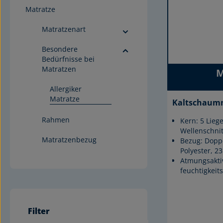
Matratze
Matratzenart
Besondere
Bedürfnisse bei
Matratzen
M
Allergiker
Matratze
Kaltschaum
Rahmen
Kern: 5 Lie
Wellenschnit
Matratzenbezug
Bezug: Dopp
Polyester, 23
Atmungsaktiv
feuchtigkeit
Filter