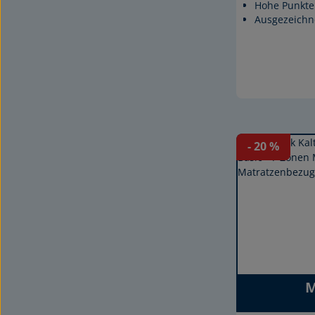
Hohe Punktel
Ausgezeichne
- 20
%
M