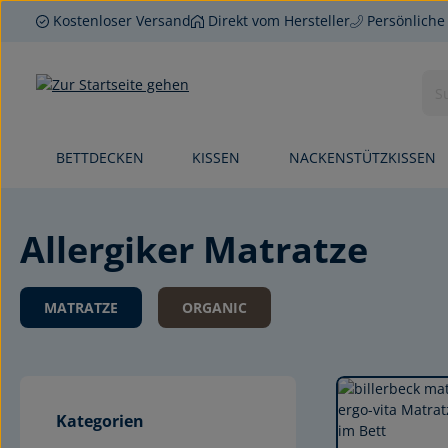
Kostenloser Versand
Direkt vom Hersteller
Persönliche
 Hauptinhalt springen
Zur Suche springen
Zur Hauptnavigation springen
BETTDECKEN
KISSEN
NACKENSTÜTZKISSEN
Allergiker Matratze
MATRATZE
ORGANIC
Kategorien