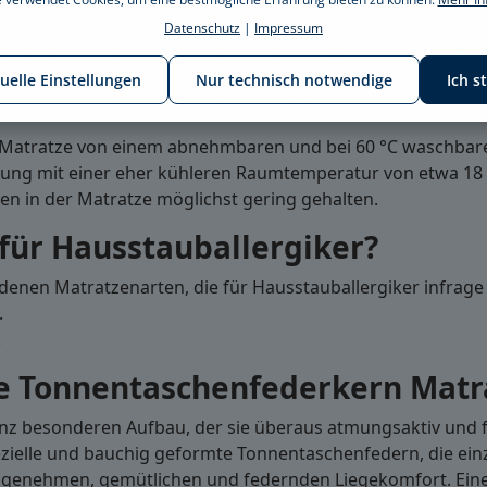
erende Fähigkeiten sind Kriterien, die auf eine für Hausst
Datenschutz
|
Impressum
ahrung ein feuchtes Klima benötigen, muss eine Matratze 
 abgeben können. In atmungsaktiven Matratzen kann die Lu
duelle Einstellungen
Nur technisch notwendige
Ich s
n trockenes Schlafklima, in dem sich Milben überhaupt nicht
ete Matratze von einem abnehmbaren und bei 60 °C waschba
dung mit einer eher kühleren Raumtemperatur von etwa 18 b
ben in der Matratze möglichst gering gehalten.
für Hausstauballergiker?
edenen Matratzenarten, die für Hausstauballergiker infra
.
.
e Tonnentaschenfederkern Matr
nz besonderen Aufbau, der sie überaus atmungsaktiv und f
ielle und bauchig geformte Tonnentaschenfedern, die einze
genehmen, gemütlichen und federnden Liegekomfort. Eine