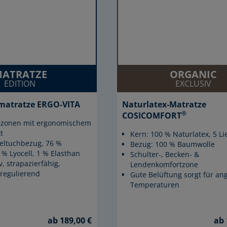
ATRATZE
ORGANIC
EDITION
EXCLUSIV
matratze ERGO-VITA
Naturlatex-Matratze
®
COSICOMFORT
gezonen mit ergonomischem
t
Kern: 100 % Naturlatex, 5 L
eltuchbezug, 76 %
Bezug: 100 % Baumwolle
 % Lyocell, 1 % Elasthan
Schulter-, Becken- &
, strapazierfähig,
Lendenkomfortzone
sregulierend
Gute Belüftung sorgt für a
Temperaturen
ab 189,00 €
ab 