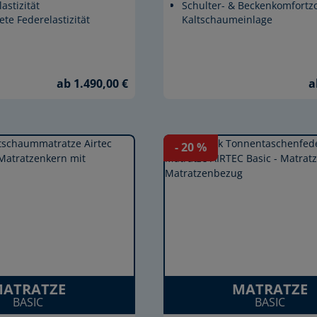
astizität
Schulter- & Beckenkomfortz
te Federelastizität
Kaltschaumeinlage
ab 1.490,00 €
a
- 20
%
ATRATZE
MATRATZE
BASIC
BASIC