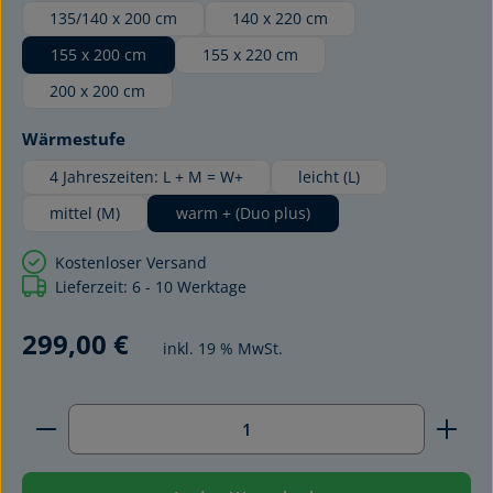
135/140 x 200 cm
140 x 220 cm
155 x 200 cm
155 x 220 cm
200 x 200 cm
auswählen
Wärmestufe
4 Jahreszeiten: L + M = W+
leicht (L)
mittel (M)
warm + (Duo plus)
Kostenloser Versand
Lieferzeit: 6 - 10 Werktage
299,00 €
inkl. 19 % MwSt.
Produkt Anzahl: Gib den gewünschten Wert ein ode