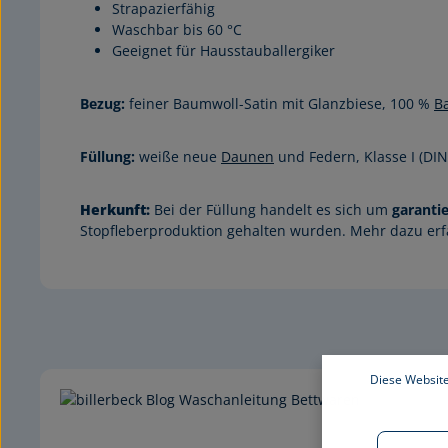
Strapazierfähig
Waschbar bis 60 °C
Geeignet für Hausstauballergiker
Bezug:
feiner Baumwoll-Satin mit Glanzbiese,
100 %
B
Füllung:
weiße neue
Daunen
und Federn, Klasse I (DI
Herkunft:
Bei der Füllung handelt es sich um
garanti
Stopfleberproduktion gehalten wurden. Mehr dazu er
Diese Website