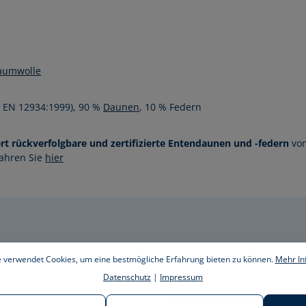
aumwolle
N EN 12934:1999), 90 %
Daunen
, 10 % Federn
ert rückverfolgbare und zertifizierte Entendaunen und -federn
von
fahren Sie
hier
 verwendet Cookies, um eine bestmögliche Erfahrung bieten zu können.
Mehr Inf
Datenschutz
|
Impressum
So einfach was