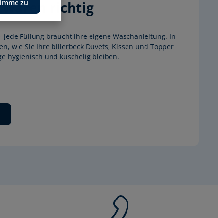
twaren richtig
timme zu
 jede Füllung braucht ihre eigene Waschanleitung. In 
n, wie Sie Ihre billerbeck Duvets, Kissen und Topper 
nge hygienisch und kuschelig bleiben.