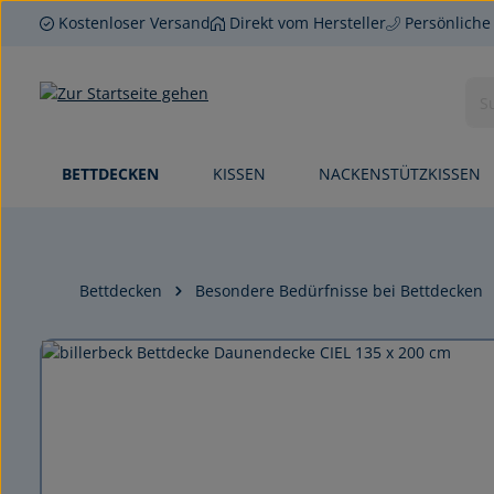
Kostenloser Versand
Direkt vom Hersteller
Persönliche
 Hauptinhalt springen
Zur Suche springen
Zur Hauptnavigation springen
BETTDECKEN
KISSEN
NACKENSTÜTZKISSEN
Bettdecken
Besondere Bedürfnisse bei Bettdecken
Bildergalerie überspringen