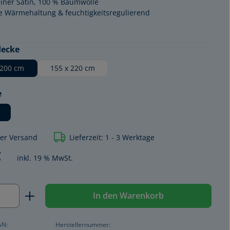
einer Satin, 100 % Baumwolle
e Wärmehaltung & feuchtigkeitsregulierend
auswählen
decke
 200 cm
155 x 220 cm
auswählen
e
ser Versand
Lieferzeit: 1 - 3 Werktage
€
inkl. 19 % MwSt.
Anzahl: Gib den gewünschten Wert ein o
In den Warenkorb
AN:
Herstellernummer: