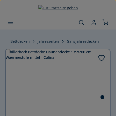
Zum Hauptinhalt springen
Bettdecken
Jahreszeiten
Ganzjahresdecken
Bildergalerie überspringen