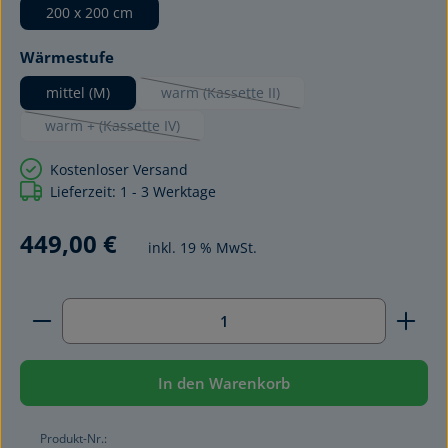
200 x 200 cm
auswählen
Wärmestufe
mittel (M)
warm (Kassette II)
(Diese Option ist zurzeit nicht verfügbar.)
warm + (Kassette IV)
(Diese Option ist zurzeit nicht verfügbar.)
Kostenloser Versand
Lieferzeit: 1 - 3 Werktage
449,00 €
inkl. 19 % MwSt.
Produkt Anzahl: Gib den gewünschten Wert ein ode
In den Warenkorb
Produkt-Nr.: