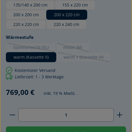
135/140 x 200 cm
155 x 220 cm
200 x 200 cm
200 x 220 cm
220 x 220 cm
220 x 240 cm
auswählen
Wärmestufe
Sommerleicht (SL)
mittel (M)
(Diese Option ist zurzeit nicht verfügbar.)
(Diese Option ist zurzeit nicht verfüg
warm (Kassette II)
warm + (Kassette IV)
(Diese Option ist zurzeit nicht
Kostenloser Versand
Lieferzeit: 1 - 3 Werktage
769,00 €
inkl. 19 % MwSt.
Produkt Anzahl: Gib den gewünschten Wert ein ode